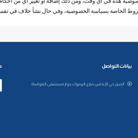
خصوصية هذه في أي وقت، ومن ذلك إضافة أو تغيير أي من أحكا
الشروط الخاصة بسياسة الخصوصية، وفي حال نشأ خلاف في تفس
بيانات التواصل
ط
الجبيل حي الاندلس شارع اليرموك جوار مستشفى المواساة