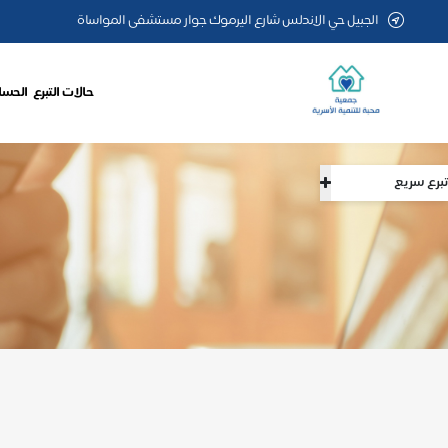
الجبيل حي الاندلس شارع اليرموك جوار مستشفى المواساة
حالات التبرع
الحساب
تبرع سريع